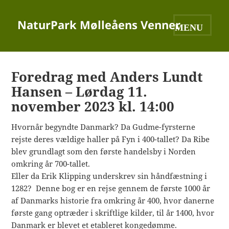
NaturPark Mølleåens Venner
MENU OG
WIDGETS
Foredrag med Anders Lundt
Hansen – Lørdag 11.
november 2023 kl. 14:00
Hvornår begyndte Danmark? Da Gudme-fyrsterne
rejste deres vældige haller på Fyn i 400-tallet? Da Ribe
blev grundlagt som den første handelsby i Norden
omkring år 700-tallet.
Eller da Erik Klipping underskrev sin håndfæstning i
1282? Denne bog er en rejse gennem de første 1000 år
af Danmarks historie fra omkring år 400, hvor danerne
første gang optræder i skriftlige kilder, til år 1400, hvor
Danmark er blevet et etableret kongedømme.