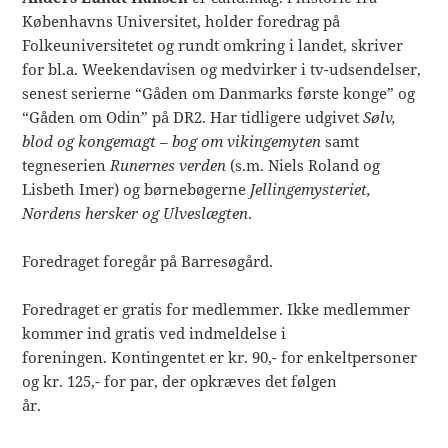
Københavns Universitet, holder foredrag på
Folkeuniversitetet og rundt omkring i landet, skriver
for bl.a. Weekendavisen og medvirker i tv-udsendelser,
senest serierne “Gåden om Danmarks første konge” og
“Gåden om Odin” på DR2. Har tidligere udgivet
Sølv,
blod og kongemagt – bog om vikingemyten
samt
tegneserien
Runernes verden
(s.m. Niels Roland og
Lisbeth Imer) og børnebøgerne
Jellingemysteriet,
Nordens hersker og Ulveslægten
.
Foredraget foregår på Barresøgård.
Foredraget er gratis for medlemmer. Ikke medlemmer
kommer ind gratis ved indmeldelse i
foreningen. Kontingentet er kr. 90,- for enkeltpersoner
og kr. 125,- for par, der opkræves det følgen
år.