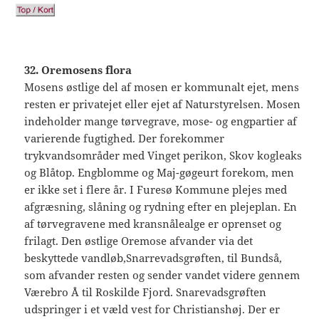
32. Oremosens flora
Mosens østlige del af mosen er kommunalt ejet, mens
resten er privatejet eller ejet af Naturstyrelsen. Mosen
indeholder mange tørvegrave, mose- og engpartier af
varierende fugtighed. Der forekommer
trykvandsområder med Vinget perikon, Skov kogleaks
og Blåtop. Engblomme og Maj-gøgeurt forekom, men
er ikke set i flere år. I Furesø Kommune plejes med
afgræsning, slåning og rydning efter en plejeplan. En
af tørvegravene med kransnålealge er oprenset og
frilagt. Den østlige Oremose afvander via det
beskyttede vandløb,Snarrevadsgrøften, til Bundså,
som afvander resten og sender vandet videre gennem
Værebro Å til Roskilde Fjord. Snarevadsgrøften
udspringer i et væld vest for Christianshøj. Der er