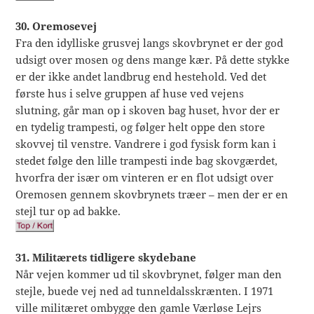
30. Oremosevej
Fra den idylliske grusvej langs skovbrynet er der god
udsigt over mosen og dens mange kær. På dette stykke
er der ikke andet landbrug end hestehold. Ved det
første hus i selve gruppen af huse ved vejens
slutning, går man op i skoven bag huset, hvor der er
en tydelig trampesti, og følger helt oppe den store
skovvej til venstre. Vandrere i god fysisk form kan i
stedet følge den lille trampesti inde bag skovgærdet,
hvorfra der især om vinteren er en flot udsigt over
Oremosen gennem skovbrynets træer – men der er en
stejl tur op ad bakke.
31. Militærets tidligere skydebane
Når vejen kommer ud til skovbrynet, følger man den
stejle, buede vej ned ad tunneldalsskrænten. I 1971
ville militæret ombygge den gamle Værløse Lejrs