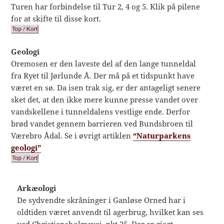
Turen har forbindelse til Tur 2, 4 og 5. Klik på pilene
for at skifte til disse kort.
Geologi
Oremosen er den laveste del af den lange tunneldal
fra Ryet til Jørlunde Å. Der må på et tidspunkt have
været en sø. Da isen trak sig, er der antageligt senere
sket det, at den ikke mere kunne presse vandet over
vandskellene i tunneldalens vestlige ende. Derfor
brød vandet gennem barrieren ved Bundsbroen til
Værebro Ådal. Se i øvrigt artiklen
“Naturparkens
geologi”
Arkæologi
De sydvendte skråninger i Ganløse Orned har i
oldtiden været anvendt til agerbrug, hvilket kan ses
ved Christiansholmsvej, pkt 25. Der er gjort