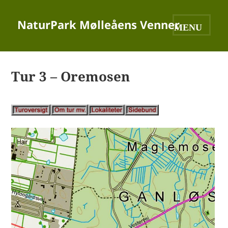
NaturPark Mølleåens Venner
MENU OG
WIDGETS
Tur 3 – Oremosen