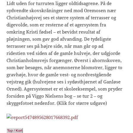
Lidt uden for turruten ligger oldtidsagrene. På de
sydvendte skovskråninger ned mod Oremosen nær
Christianhøjsvej ses et større system af terrasser og
digevolde, som er resterne af et agersystem fra
omkring Kristi fødsel – et bevidst resultat af
pløjningen, som gav god afvanding. De tydeligste
terrasser ses på højre side, når man går op ad
ridestien ved siden af de gamle hulveje, der udgjorde
Christianholmsvejs forgænger. Øverst i ahornskoven,
som bør besøges, når anemonerne blomstrer, ligger to
gravhøje, hvor de gamle vest- og nordvestgående
vejstrøg gik (hulvejene ses i sydøsthjørnet af Ganløse
Orned). Agersystemet er et skoleeksempel, som pryder
forsiden på Viggo Nielsens bog – se tur 2 – og
skyggefotoet nedenfor. (Klik for større udgave)