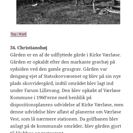
34. Christianshøj
Gården er en af de udflyttede gårde i Kirke Værløse.
Gården er opkaldt efter den markante gravhøj på
sydsiden ved den gamle grusgrav. Gården var
dengang ejet af Statsskovvæsenet og blev på sin nye
plads skovridergård, indtil området blev lagt ind
under Farum Lillevang. Den blev opkøbt af Værløse
Kommune i 1960’erne med henblik på
dispositionsplanens udvidelse af Kirke Værløse, men
denne udvidelse blev afløst af planerne om Værløse
Vest, som lå nærmere stationen. Da golfbanen blev
anlagt på de kommunale områder, blev gården gjort
til klubhus og restaurant.