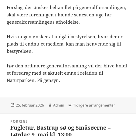
Forslag, der ønskes behandlet på generalforsamlingen,
skal være foreningen i hænde senest en uge før
generalforsamlingens afholdelse.
Hvis nogen ønsker at indgå i bestyrelsen, hvor der er
plads til endnu et medlem, kan man henvende sig til
bestyrelsen.
Før den ordinære generalforsamling vil der blive holdt
et foredrag med et aktuelt emne i relation til
Naturparken. På gensyn.
Udgivet
Forfatter
Kategorier
25. februar 2026
Admin
Tidligere arrangementer
i
Indlægsnavigation
FORRIGE
Fugletur, Bastrup sø og Småsøerne –
Forrige
Lørdag 9. maj kl. 13:00
indlæg: